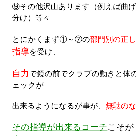
⑨その他沢山あります（例えば曲
分け）等々
とにかくまず①～⑦の
部門別の正
指導
を受け
、
自力
で鏡の前でクラブの動きと体
ェックが
出来るようになるが事が、
無駄の
その指導が出来るコーチ
こそが