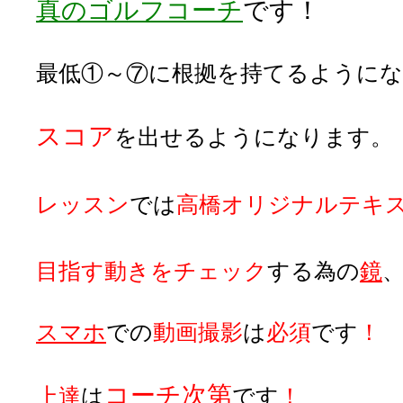
真のゴルフコーチ
です！
最低①～⑦に根拠を持てるように
スコア
を出せるようになります。
レッスン
では
高橋オリジナルテキ
目指す動きをチェック
する為の
鏡
スマホ
での
動画撮影
は
必須
です
！
コーチ次第
上達
は
です
！