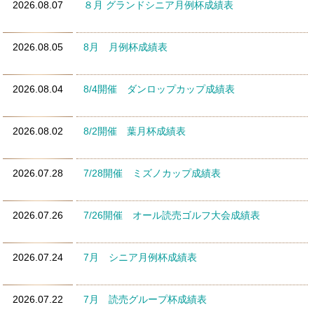
2026.08.07
８月 グランドシニア月例杯成績表
2026.08.05
8月 月例杯成績表
2026.08.04
8/4開催 ダンロップカップ成績表
2026.08.02
8/2開催 葉月杯成績表
2026.07.28
7/28開催 ミズノカップ成績表
2026.07.26
7/26開催 オール読売ゴルフ大会成績表
2026.07.24
7月 シニア月例杯成績表
2026.07.22
7月 読売グループ杯成績表