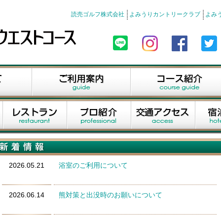
読売ゴルフ株式会社
よみうりカントリークラブ
よみ
2026.05.21
浴室のご利用について
2026.06.14
熊対策と出没時のお願いについて