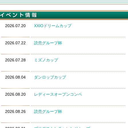
2026.07.20
XXIOドリームカップ
2026.07.22
読売グループ杯
2026.07.28
ミズノカップ
2026.08.04
ダンロップカップ
2026.08.20
レディースオープンコンペ
2026.08.26
読売グループ杯